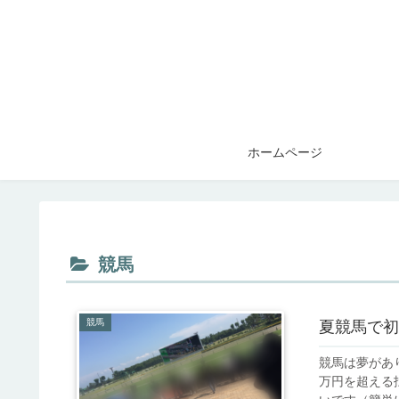
ホームページ
競馬
競馬
夏競馬で初
競馬は夢があ
万円を超える