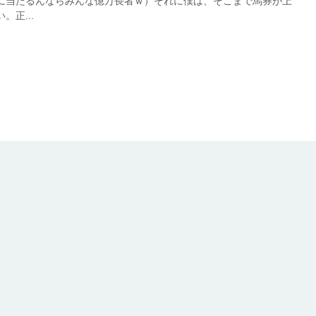
に当たるんならみんな億万長者ｗ）それに僕は、そこまで馬券が上
。正...