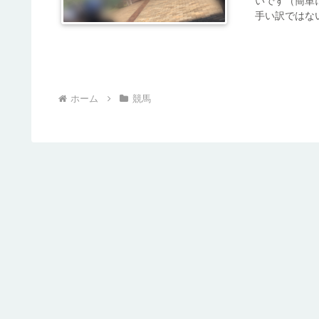
いです（簡単
手い訳ではない
ホーム
競馬