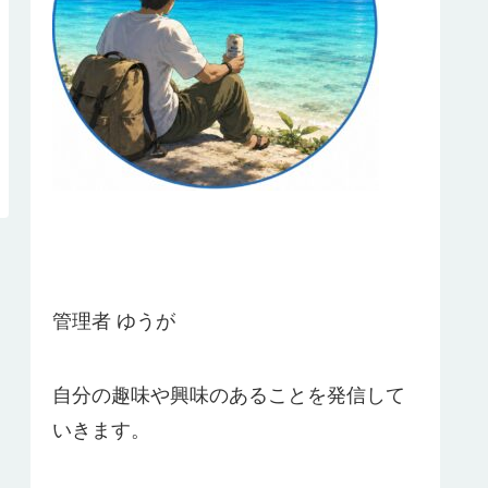
管理者 ゆうが
自分の趣味や興味のあることを発信して
いきます。